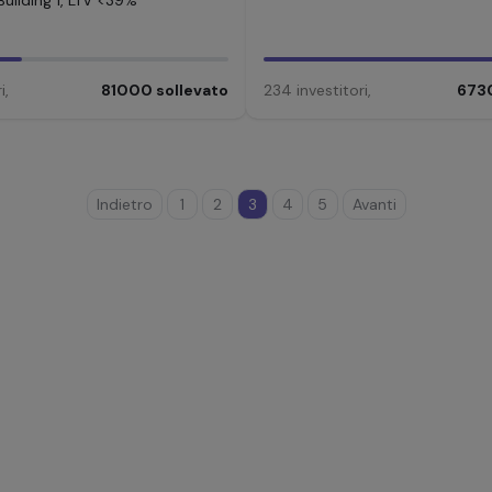
 Building 1, LTV <39%
i
,
81000
sollevato
234
investitori
,
673
Indietro
1
2
3
4
5
Avanti