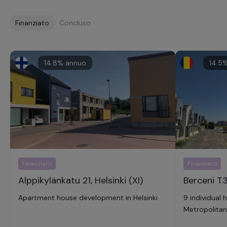
Finanziato
Concluso
14.8
% annuo
14.5
%
Finanziato
Finanziato
Alppikylänkatu 21, Helsinki (XI)
Berceni T33
Apartment house development in Helsinki
9 individual 
Metropolitan