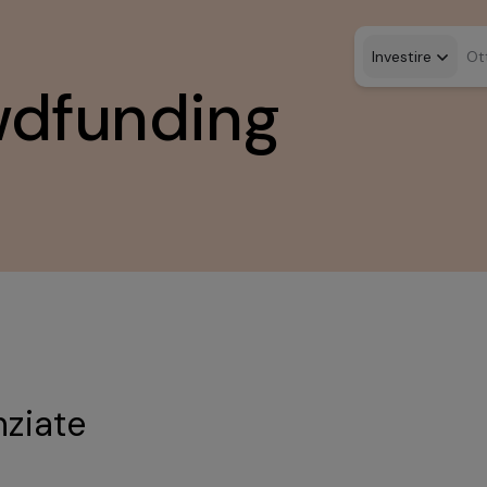
Investire
Ot
wdfunding
nziate