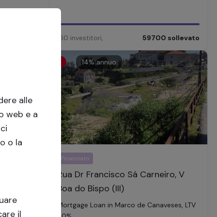
00
sollevato
160
investitori
,
59700
sollevato
14
% annuo
ere alle
to web e a
ci
o o la
Finanziato
rele 82W,
Rua Dr Francisco Sá Carneiro, V
Boa do Bispo (III)
tuare
 5, 80% pre-
Mortgage Loan in Marco de Canaveses, LTV
are il
%
50%