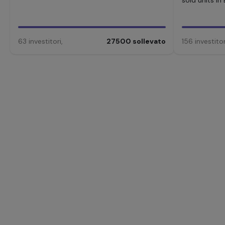
sold units in
63
investitori
,
27500
sollevato
156
investitor