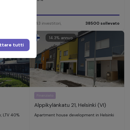
00
sollevato
143
investitori
,
38500
sollevato
14.3
% annuo
tare tutti
Finanziato
Alppikylänkatu 21, Helsinki (VI)
y, LTV 40%
Apartment house development in Helsinki