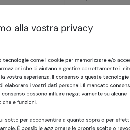
ri
,
175300
sollevato
253
investitori
,
1356
mo alla vostra privacy
 annuo
14.5
% annuo
o tecnologie come i cookie per memorizzare e/o acced
ormazioni che ci aiutano a gestire correttamente il si
 la vostra esperienza.
Il consenso a queste tecnologie 
i elaborare i vostri dati personali. Il mancato consens
l consenso possono influire negativamente su alcune
Finanziato
tiche e funzioni.
atu 21, Helsinki (VIII)
Soseaua Bucuresti-Magu
Bucuresti (VIII)
use development in Helsinki
qui sotto per acconsentire a quanto sopra o per effet
Apartment buildings in District
 ampie. È possibile aggiornare le proprie scelte o revoc
sold units in Building 1, LTV <39