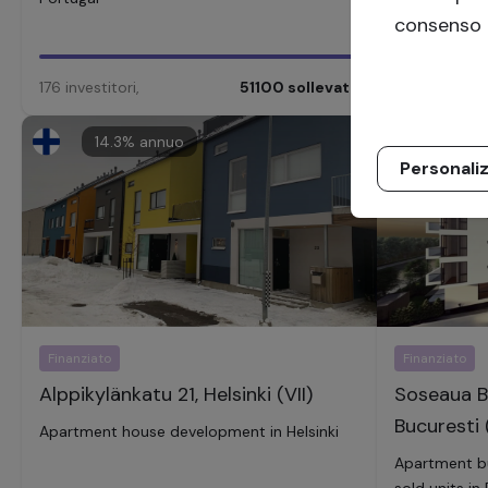
consenso 
176
investitori
,
51100
sollevato
174
investitor
14.3
% annuo
14.5
%
Personali
Finanziato
Finanziato
Alppikylänkatu 21, Helsinki (VII)
Soseaua B
Bucuresti (
Apartment house development in Helsinki
Apartment bu