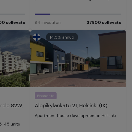
00
sollevato
84
investitori
,
37900
sollevato
14.5
% annuo
Finanziato
rele 82W,
Alppikylänkatu 21, Helsinki (IX)
Apartment house development in Helsinki
5, 45 units