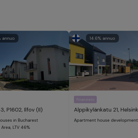
 annuo
14.6
% annuo
Finanziato
, P1602, Ilfov (II)
Alppikylänkatu 21, Helsink
houses in Bucharest
Apartment house development i
 Area, LTV 46%