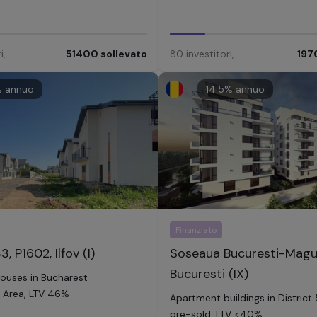
i
,
51400
sollevato
80
investitori
,
197
 annuo
14.5
% annuo
Finanziato
, P1602, Ilfov (I)
Soseaua Bucuresti-Magu
Bucuresti (IX)
houses in Bucharest
 Area, LTV 46%
Apartment buildings in District 
pre-sold, LTV <40%