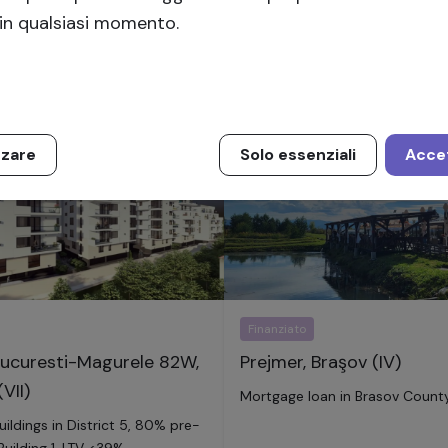
in qualsiasi momento.
i
,
72300
sollevato
278
investitori
,
1445
 annuo
15
% annuo
zzare
Solo essenziali
Accet
Finanziato
ucuresti-Magurele 82W,
Prejmer, Braşov (IV)
VII)
Mortgage loan in Brasov Count
ildings in District 5, 80% pre-