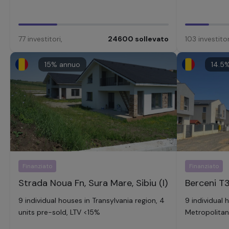
77
investitori
,
24600
sollevato
103
investitor
15
% annuo
14.5
%
Finanziato
Finanziato
Strada Noua Fn, Sura Mare, Sibiu (I)
Berceni T33
9 individual houses in Transylvania region, 4
9 individual 
units pre-sold, LTV <15%
Metropolitan