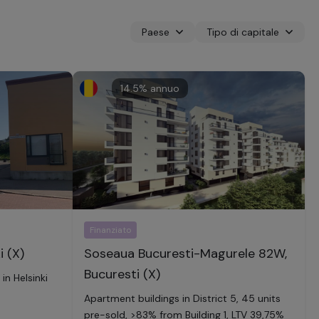
Paese
Tipo di capitale
14.5
% annuo
Finanziato
i (X)
Soseaua Bucuresti-Magurele 82W,
Bucuresti (X)
n Helsinki
Apartment buildings in District 5, 45 units
pre-sold, >83% from Building 1, LTV 39,75%