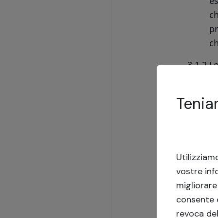
es
c
p
ch
3.1.2.
Lo
t
r
Tenia
C
fo
d
co
Utilizziam
Re
vostre inf
di
migliorare
consente d
3.1.3.
In
revoca de