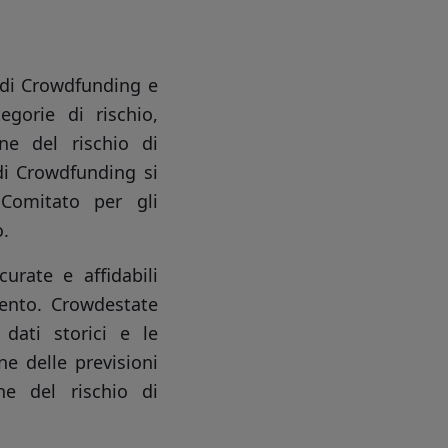
i di Crowdfunding e
gorie di rischio,
ne del rischio di
 di Crowdfunding si
l Comitato per gli
o.
urate e affidabili
mento. Crowdestate
 dati storici e le
ne delle previsioni
one del rischio di