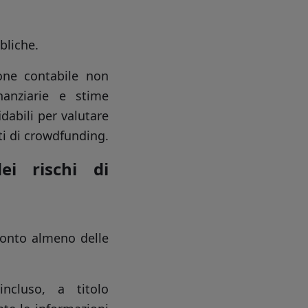
bliche.
ione contabile non
inanziarie e stime
dabili per valutare
etti di crowdfunding.
ei rischi di
 conto almeno delle
ncluso, a titolo