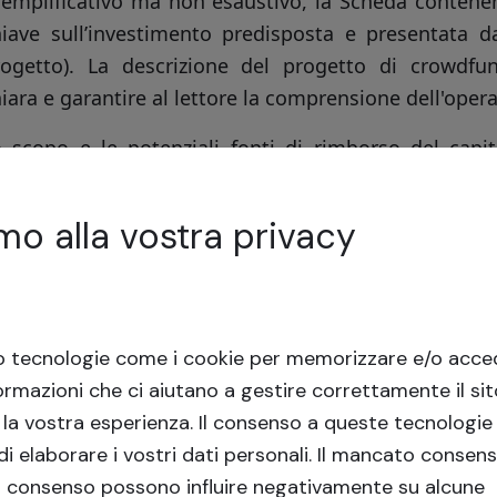
emplificativo ma non esaustivo, la Scheda contenen
hiave sull’investimento predisposta e presentata d
rogetto). La descrizione del progetto di crowdfu
iara e garantire al lettore la comprensione dell'oper
 scopo e le potenziali fonti di rimborso del capit
ramite Offerta di Crowdfunding. L'uso previsto
accogliere deve essere coerente con la descrizion
mo alla vostra privacy
rowdfunding e con il business plan del Progetto d
nte primaria di rimborso del capitale deve essere 
isponibile generato dall’esecuzione del Piano Ind
llaterali e personali (se presenti) devono garanti
o tecnologie come i cookie per memorizzare e/o acced
sponsabile di progetto di rimborsare il capitale rac
ormazioni che ci aiutano a gestire correttamente il si
 mancata esecuzione parziale o totale del business p
 la vostra esperienza.
Il consenso a queste tecnologie 
i elaborare i vostri dati personali. Il mancato consens
formazioni sul Responsabile di progetto, tra cui:
l consenso possono influire negativamente su alcune