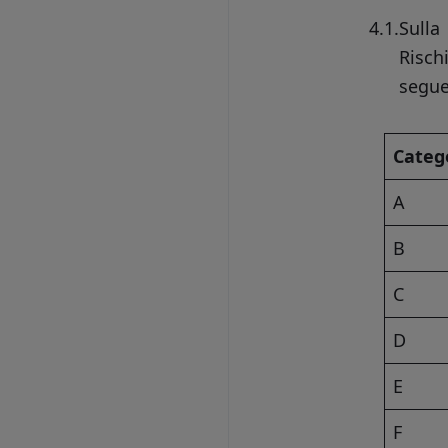
4.1.
Sulla
Risch
segue
Catego
A
B
C
D
E
F