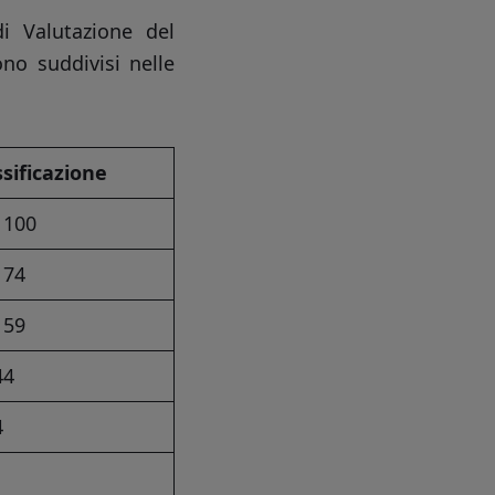
di Valutazione del
no suddivisi nelle
ssificazione
 100
 74
 59
44
4