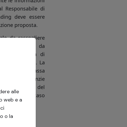
te le informazioni
al Responsabile di
nding deve essere
azione proposta.
ale da raccogliere
 del capitale da
e dell'Offerta di
i Crowdfunding. La
il flusso di cassa
ustriale. Garanzie
re la capacità del
ere alle
colto anche in caso
to web e a
lan.
ci
o o la