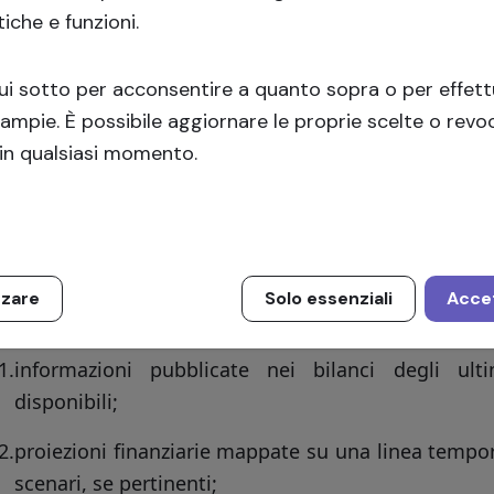
1.
l’assetto proprietario e gestionale del Responsabile
tiche e funzioni.
2.
la capacità finanziaria e organizzativa;
qui sotto per acconsentire a quanto sopra o per effet
3.
reputazione e precedenti;
 ampie. È possibile aggiornare le proprie scelte o revoc
in qualsiasi momento.
4.
storia creditizia;
nformazioni che descrivono il Responsabile di
trarne sufficientemente le esperienze pregresse e la c
ogetto di Crowdfunding.
zzare
Solo essenziali
Accet
 business plan del Progetto di Crowdfunding prevede
1.
informazioni pubblicate nei bilanci degli ul
disponibili;
2.
proiezioni finanziarie mappate su una linea tempora
scenari, se pertinenti;