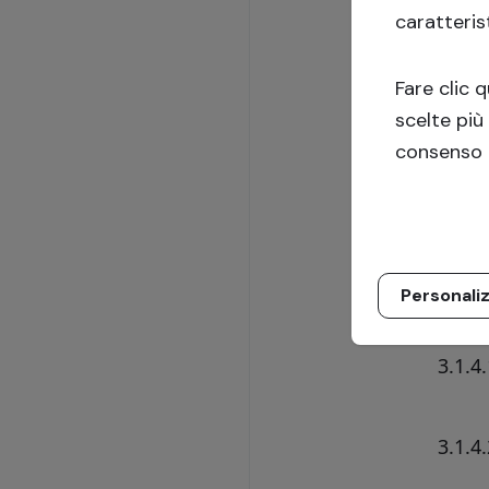
3.1.3.
caratteris
3.1.3.
Fare clic 
3.1.3.
scelte più
consenso 
3.1.3.
Le i
illus
il Pr
Personali
3.1.4.
Il
3.1.4.
3.1.4.