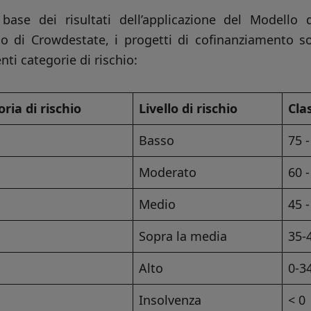
 base dei risultati dell’applicazione del Modello 
io di Crowdestate, i progetti di cofinanziamento so
nti categorie di rischio:
ria di rischio
Livello di rischio
Cla
Basso
75 -
Moderato
60 -
Medio
45 -
Sopra la media
35-
Alto
0-3
Insolvenza
< 0