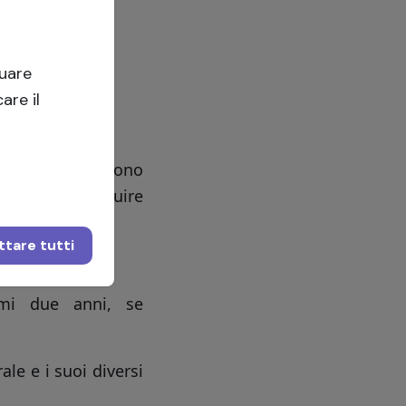
 di progetto;
tuare
are il
 progetto devono
apacità di eseguire
tare tutti
:
timi due anni, se
le e i suoi diversi