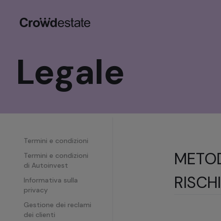
Legale
Termini e condizioni
METOD
Termini e condizioni
di Autoinvest
RISCH
Informativa sulla
privacy
Gestione dei reclami
dei clienti