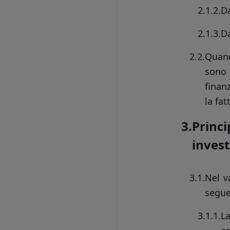
2.1.2.
Da
2.1.3.
Da
2.2.
Quand
sono 
finan
la fat
3.
Princ
inves
3.1.
Nel v
segue
3.1.1.
L