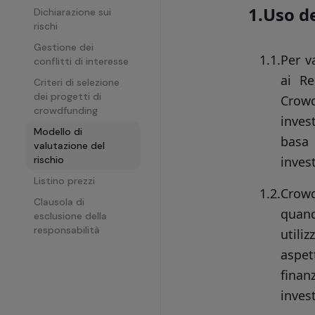
1.
Uso de
Dichiarazione sui
rischi
Gestione dei
1.1.
Per v
conflitti di interesse
ai Re
Criteri di selezione
dei progetti di
Crowd
crowdfunding
inves
Modello di
basa 
valutazione del
rischio
inves
Listino prezzi
1.2.
Crowd
Clausola di
quand
esclusione della
responsabilità
utili
aspet
finan
inves