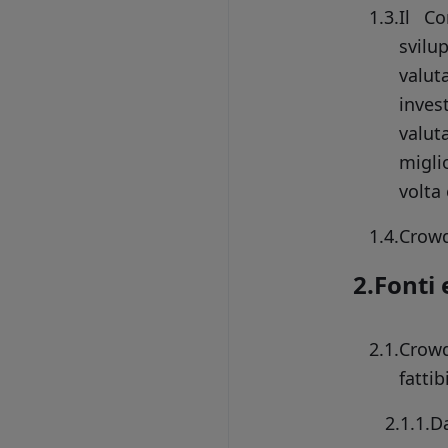
1.3.
Il Co
svil
valut
inves
valut
migli
volta 
1.4.
Crowd
2.
Fonti 
2.1.
Crowd
fattib
2.1.1.
Da