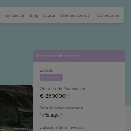
 financiación
Blog
Ayuda
Quiénes somos
Conectarse
Inversiones financiadas
Estado
Financiado
Objetivo de financiación
€
250000
Rentabilidad esperada
14
% a.p.
Duración de la inversión