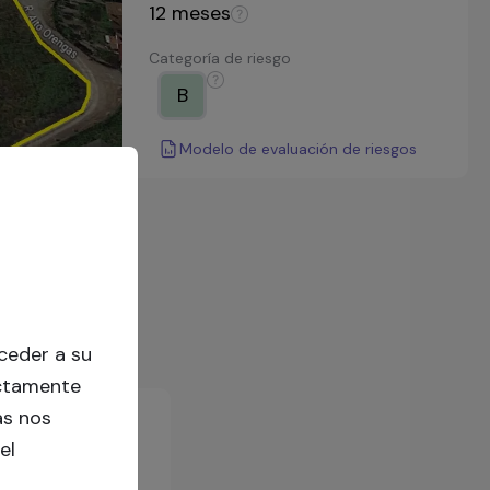
12
meses
Categoría de riesgo
B
Modelo de evaluación de riesgos
ceder a su
ectamente
as nos
el