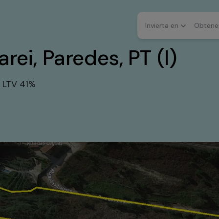
Invierta en
Obtener
rei, Paredes, PT (I)
, LTV 41%