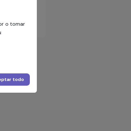
Conectarse
ior o tomar
u
eptar todo