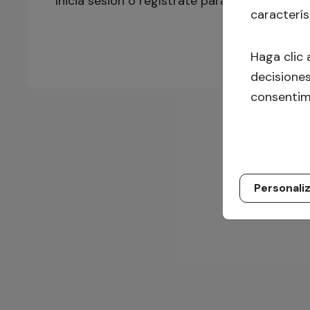
Inicia sesión o regístrate para obtener más 
caracterís
Haga clic 
decisiones
consentim
Personali