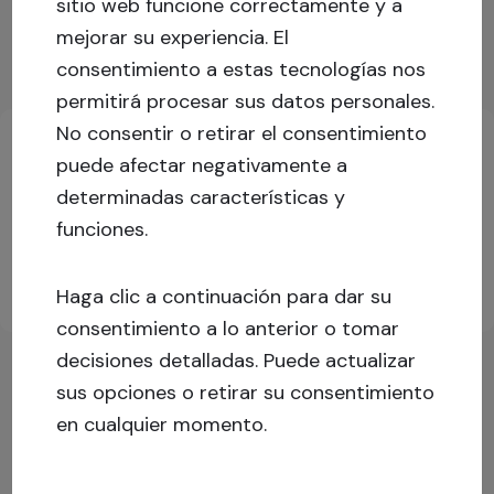
sitio web funcione correctamente y a
Ver más
mejorar su experiencia.
El
consentimiento a estas tecnologías nos
Información clave sobre la inversión
permitirá procesar sus datos personales.
No consentir o retirar el consentimiento
puede afectar negativamente a
Inicia sesión o regístrate para obtener más
determinadas características y
información.
funciones.
Inscríbete
Conectarse
Haga clic a continuación para dar su
consentimiento a lo anterior o tomar
decisiones detalladas. Puede actualizar
sus opciones o retirar su consentimiento
en cualquier momento.