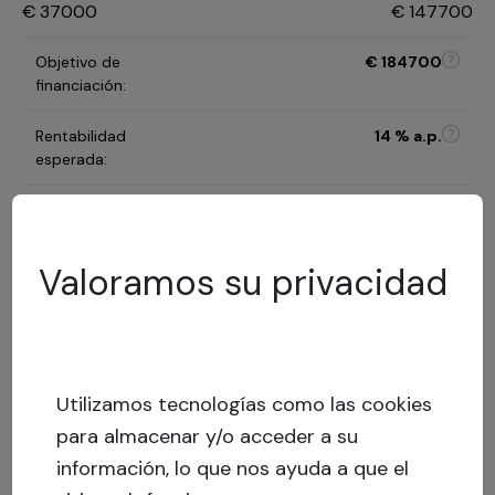
€
37000
€
147700
Objetivo de
€
184700
financiación
:
Rentabilidad
14
% a.p.
esperada
:
Duración de la
12 months
inversión
:
Valoramos su privacidad
B
Categoría de riesgo
:
Modelo de evaluación de
riesgos
Utilizamos tecnologías como las cookies
41
%
LTV
:
Riesgo
para almacenar y/o acceder a su
bajo
información, lo que nos ayuda a que el
Capital stack
:
Préstamo garantizado