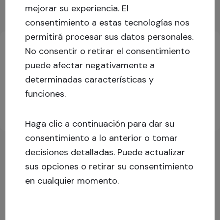
mejorar su experiencia.
El
consentimiento a estas tecnologías nos
Información clave sobre la inversión
permitirá procesar sus datos personales.
No consentir o retirar el consentimiento
puede afectar negativamente a
Inicia sesión o regístrate para obtener más
determinadas características y
información.
funciones.
Inscríbete
Conectarse
Haga clic a continuación para dar su
consentimiento a lo anterior o tomar
decisiones detalladas. Puede actualizar
sus opciones o retirar su consentimiento
en cualquier momento.