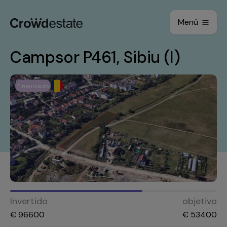
Menú
Campsor P461, Sibiu (I)
Financiado
Invertido
objetivo
€
96600
€
53400