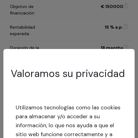
Objetivo de
€
150000
financiación
:
Rentabilidad
15
% a.p.
esperada
:
Duración de la
18 months
inversión
:
Valoramos su privacidad
B
Categoría de riesgo
:
Modelo de evaluación de
riesgos
Utilizamos tecnologías como las cookies
50.5
%
LTV
:
Riesgo
bajo
para almacenar y/o acceder a su
Capital stack
:
Préstamo garantizado
información, lo que nos ayuda a que el
sitio web funcione correctamente y a
Ver más