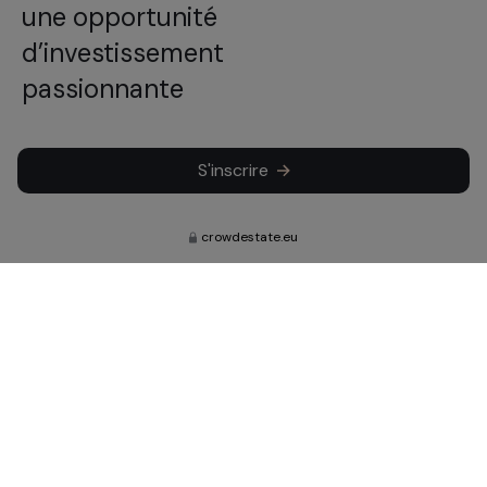
une opportunité
d’investissement
passionnante
S'inscrire
crowdestate.eu
Abonnez-vous pour connaître nos
dernières nouvelles, nos mises à jour
et nos investissements.