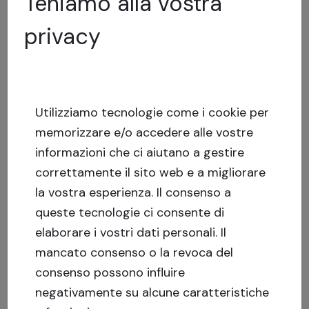
Teniamo alla vostra
conto cliente separato di Crowdestate
privacy
sino alla fine del mese di calendario in
corso;
Il primo giorno del mese solare successivo,
Crowdestate trasferirà automaticamente
l’importo della ritenuta trattenuta allo
Utilizziamo tecnologie come i cookie per
Sponsor. Allo stesso tempo, Crowdestate
memorizzare e/o accedere alle vostre
fornirà allo Sponsor tutti i resoconti e
informazioni che ci aiutano a gestire
documenti necessari per la presentazione
correttamente il sito web e a migliorare
della dichiarazioni dei redditi;
la vostra esperienza.
Il consenso a
Lo Sponsor utilizza le ricevute di
queste tecnologie ci consente di
pagamento ed i resoconti per la corretta
elaborare i vostri dati personali. Il
presentazione della dichiarazione dei
mancato consenso o la revoca del
redditi.
consenso possono influire
Per quanto attiene l’applicazione di un’adeguata
negativamente su alcune caratteristiche