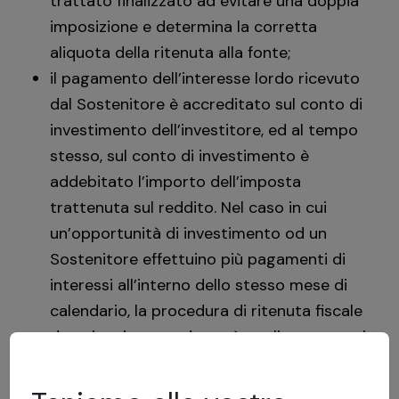
trattato finalizzato ad evitare una doppia
imposizione e determina la corretta
aliquota della ritenuta alla fonte;
il pagamento dell’interesse lordo ricevuto
dal Sostenitore è accreditato sul conto di
investimento dell’investitore, ed al tempo
stesso, sul conto di investimento è
addebitato l’importo dell’imposta
trattenuta sul reddito. Nel caso in cui
un’opportunità di investimento od un
Sostenitore effettuino più pagamenti di
interessi all’interno dello stesso mese di
calendario, la procedura di ritenuta fiscale
descritta in precedenza è applicata a tutti
i pagamenti di interessi;
La ritenuta fiscale alla fonte rimarrà sul