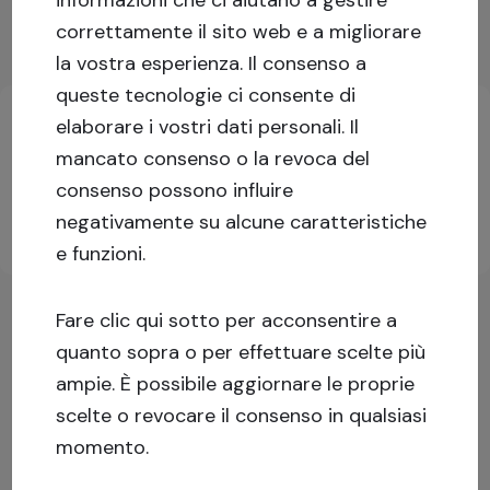
Mostra di più
correttamente il sito web e a migliorare
la vostra esperienza.
Il consenso a
Informazioni chiave sull'investimento
queste tecnologie ci consente di
elaborare i vostri dati personali. Il
mancato consenso o la revoca del
Accedi o iscriviti per maggiori informazioni!
consenso possono influire
negativamente su alcune caratteristiche
Iscriviti
Accedi
e funzioni.
Fare clic qui sotto per acconsentire a
quanto sopra o per effettuare scelte più
ampie. È possibile aggiornare le proprie
scelte o revocare il consenso in qualsiasi
momento.