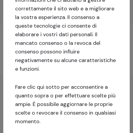
Mostra di più
correttamente il sito web e a migliorare
la vostra esperienza.
Il consenso a
Informazioni chiave sull'investimento
queste tecnologie ci consente di
elaborare i vostri dati personali. Il
mancato consenso o la revoca del
Accedi o iscriviti per maggiori informazioni!
consenso possono influire
negativamente su alcune caratteristiche
Iscriviti
Accedi
e funzioni.
Fare clic qui sotto per acconsentire a
quanto sopra o per effettuare scelte più
ampie. È possibile aggiornare le proprie
scelte o revocare il consenso in qualsiasi
momento.