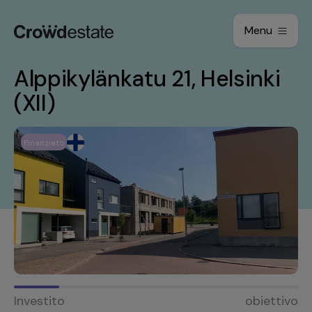
Menu
Alppikylänkatu 21, Helsinki
(XII)
Finanziato
Investito
obiettivo