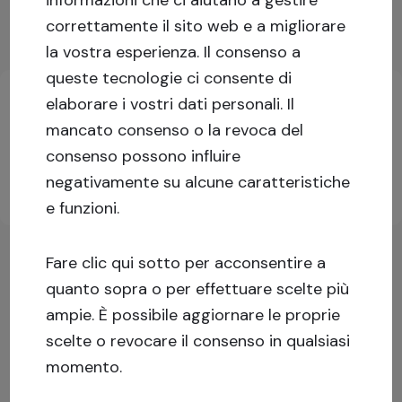
Mostra di più
correttamente il sito web e a migliorare
la vostra esperienza.
Il consenso a
Informazioni chiave sull'investimento
queste tecnologie ci consente di
elaborare i vostri dati personali. Il
mancato consenso o la revoca del
Accedi o iscriviti per maggiori informazioni!
consenso possono influire
negativamente su alcune caratteristiche
Iscriviti
Accedi
e funzioni.
Fare clic qui sotto per acconsentire a
quanto sopra o per effettuare scelte più
ampie. È possibile aggiornare le proprie
scelte o revocare il consenso in qualsiasi
momento.