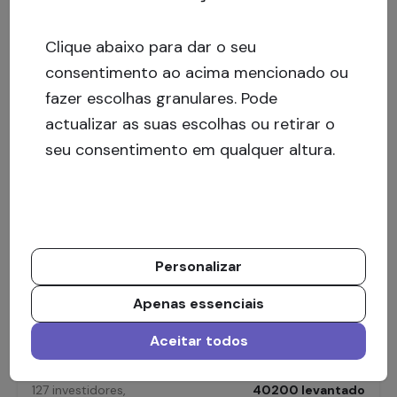
14
% p.a
Clique abaixo para dar o seu
consentimento ao acima mencionado ou
fazer escolhas granulares. Pode
actualizar as suas escolhas ou retirar o
seu consentimento em qualquer altura.
Financiado
Travessa da Igreja, Aveleda, Vila do Conde
(IV)
Personalizar
1st rank mortgage, 100% pre-sold.
Apenas essenciais
Aceitar todos
127
investidores
,
40200
levantado