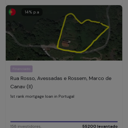
14
% p.a
Financiado
Rua Rosso, Avessadas e Rossem, Marco de
Canav (II)
1st rank mortgage loan in Portugal
158
investidores
,
55200
levantado