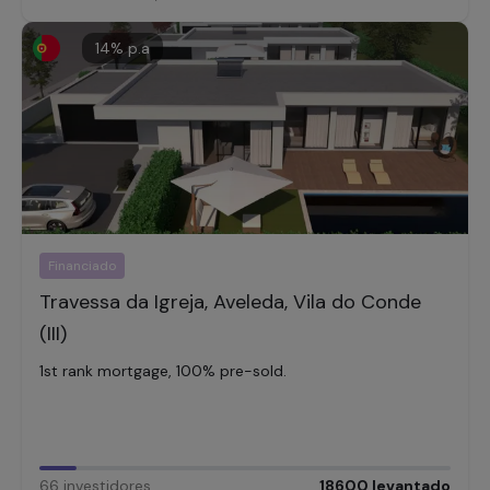
14
% p.a
Financiado
Travessa da Igreja, Aveleda, Vila do Conde
(III)
1st rank mortgage, 100% pre-sold.
66
investidores
,
18600
levantado