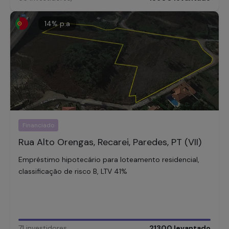
14
% p.a
Financiado
Rua Alto Orengas, Recarei, Paredes, PT (VII)
Empréstimo hipotecário para loteamento residencial,
classificação de risco B, LTV 41%
71
investidores
,
21300
levantado