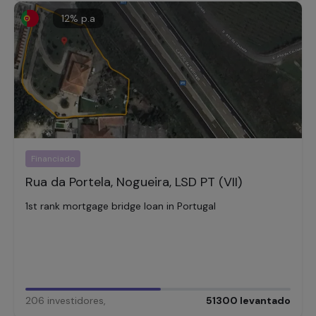
12
% p.a
Financiado
Rua da Portela, Nogueira, LSD PT (VII)
1st rank mortgage bridge loan in Portugal
206
investidores
,
51300
levantado