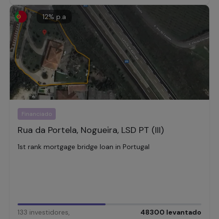
12
% p.a
Financiado
Rua da Portela, Nogueira, LSD PT (III)
1st rank mortgage bridge loan in Portugal
133
investidores
,
48300
levantado