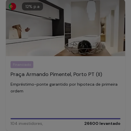
12
% p.a
Financiado
Praça Armando Pimentel, Porto PT (II)
Empréstimo-ponte garantido por hipoteca de primeira
ordem
104
investidores
,
26600
levantado