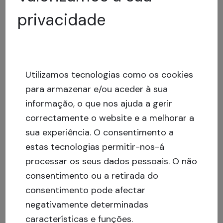
privacidade
12
% p.a
Utilizamos tecnologias como os cookies
para armazenar e/ou aceder à sua
informação, o que nos ajuda a gerir
correctamente o website e a melhorar a
Financiado
sua experiência.
O consentimento a
Rua da Portela, Nogueira, LSD PT
estas tecnologias permitir-nos-á
1st rank mortgage bridge loan in Portugal
processar os seus dados pessoais. O não
consentimento ou a retirada do
consentimento pode afectar
negativamente determinadas
características e funções.
136
investidores
,
42500
levantado