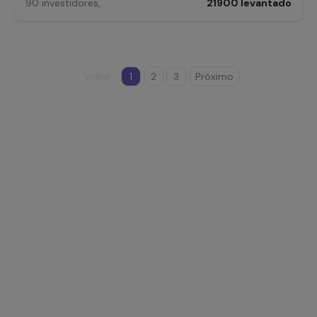
90
investidores
,
21900
levantado
Voltar
1
2
3
Próximo