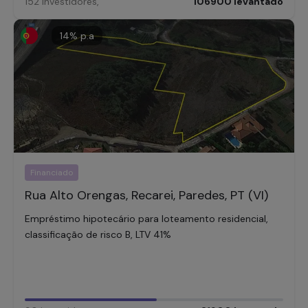
152
investidores
,
106900
levantado
14
% p.a
Financiado
Rua Alto Orengas, Recarei, Paredes, PT (VI)
Empréstimo hipotecário para loteamento residencial,
classificação de risco B, LTV 41%