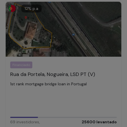
12
% p.a
Financiado
Rua da Portela, Nogueira, LSD PT (V)
1st rank mortgage bridge loan in Portugal
69
investidores
,
25600
levantado