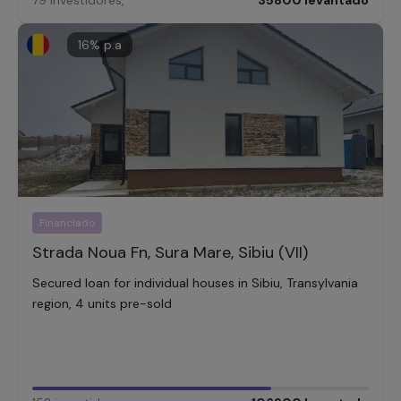
79
investidores
,
35800
levantado
16
% p.a
Financiado
Strada Noua Fn, Sura Mare, Sibiu (VII)
Secured loan for individual houses in Sibiu, Transylvania
region, 4 units pre-sold