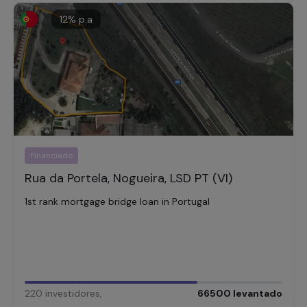
12
% p.a
Financiado
Rua da Portela, Nogueira, LSD PT (VI)
1st rank mortgage bridge loan in Portugal
220
investidores
,
66500
levantado