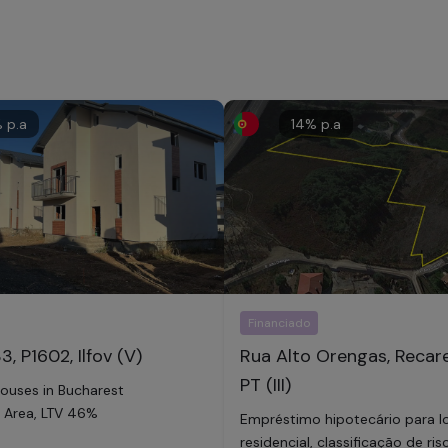
 p.a
14
% p.a
Financiado
3, P1602, Ilfov (V)
Rua Alto Orengas, Recare
PT (III)
houses in Bucharest
 Area, LTV 46%
Empréstimo hipotecário para 
residencial, classificação de ri