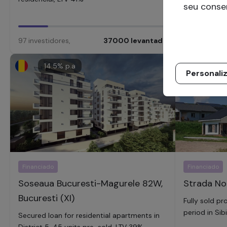
seu conse
97
investidores
,
37000
levantado
87
investido
14.5
% p.a
16
% p
Personali
Financiado
Financiado
Soseaua Bucuresti-Magurele 82W,
Strada Nou
Bucuresti (XI)
Fully sold p
period in Si
Secured loan for residential apartments in