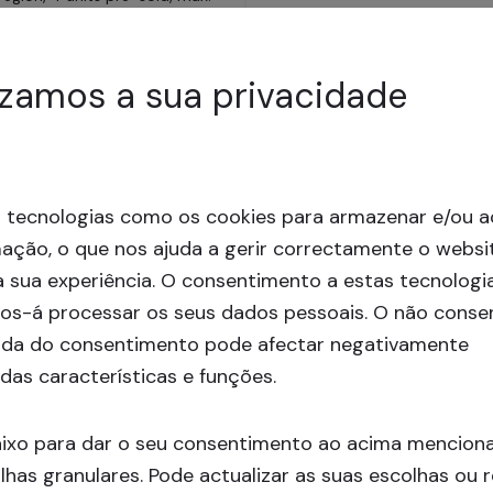
izamos a sua privacidade
ores
,
69100
levantado
64
investidores
,
113
 p.a
14.8
% p.a
s tecnologias como os cookies para armazenar e/ou a
mação, o que nos ajuda a gerir correctamente o websi
 sua experiência.
O consentimento a estas tecnologi
nos-á processar os seus dados pessoais. O não cons
rada do consentimento pode afectar negativamente
Financiado
das características e funções.
atu 21, Helsinki (XIII)
Alppikylänkatu 21, Helsinki
use development in Helsinki
Apartment house development i
aixo para dar o seu consentimento ao acima mencion
lhas granulares. Pode actualizar as suas escolhas ou r