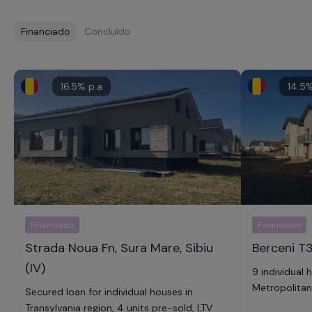
Financiado
Concluído
16.5
% p.a
14.5
%
Financiado
Financiado
Strada Noua Fn, Sura Mare, Sibiu
Berceni T3
(IV)
9 individual 
Metropolitan
Secured loan for individual houses in
Transylvania region, 4 units pre-sold, LTV