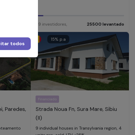
00
levantado
69
investidores
,
25500
levantado
15
% p.a
itar todos
Financiado
i, Paredes,
Strada Noua Fn, Sura Mare, Sibiu
(II)
loteamento
9 individual houses in Transylvania region, 4