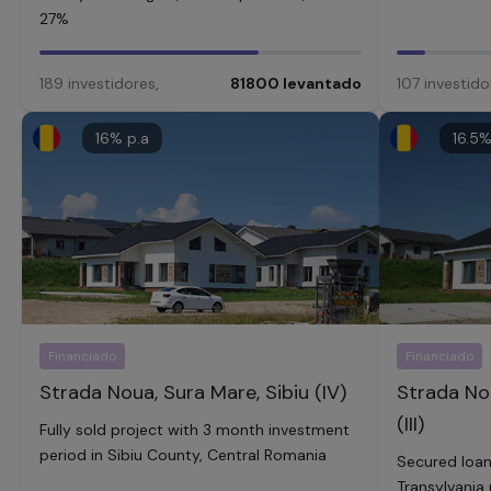
27%
189
investidores
,
81800
levantado
107
investido
16
% p.a
16.5
%
Financiado
Financiado
Strada Noua, Sura Mare, Sibiu (IV)
Strada Nou
(III)
Fully sold project with 3 month investment
period in Sibiu County, Central Romania
Secured loan 
Transylvania 