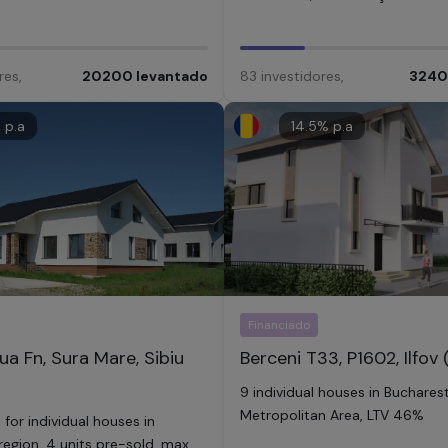
res
,
20200
levantado
83
investidores
,
324
 p.a
14.5
% p.a
Financiado
a Fn, Sura Mare, Sibiu
Berceni T33, P1602, Ilfov 
9 individual houses in Buchares
Metropolitan Area, LTV 46%
for individual houses in
region, 4 units pre-sold, max.