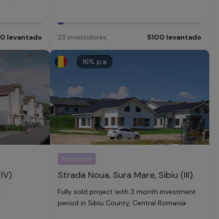
00
levantado
23
investidores
,
5100
levantado
16
% p.a
Financiado
(IV)
Strada Noua, Sura Mare, Sibiu (III)
t
Fully sold project with 3 month investment
period in Sibiu County, Central Romania