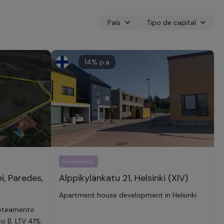
País
Tipo de capital
14
% p.a
Financiado
i, Paredes,
Alppikylänkatu 21, Helsinki (XIV)
Apartment house development in Helsinki
loteamento
sco B, LTV 41%