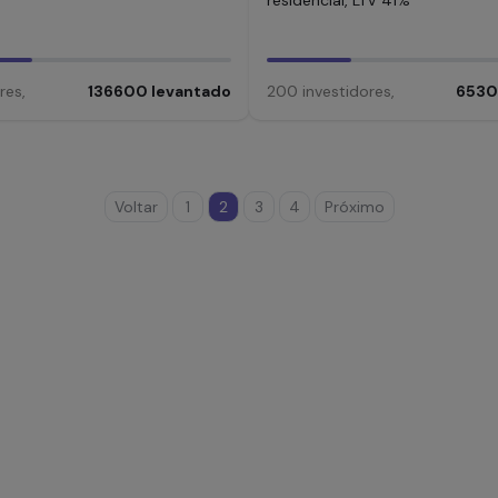
residencial, LTV 41%
res
,
136600
levantado
200
investidores
,
653
Voltar
1
2
3
4
Próximo