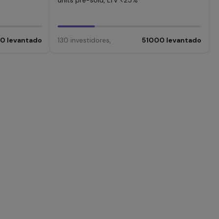
units pre-sold, LTV <25%
00
levantado
130
investidores
,
51000
levantado