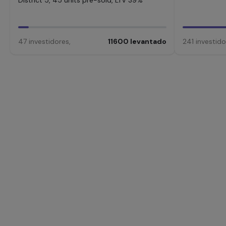
District 5, 45 units pre-sold, LTV 39%
47
investidores
,
11600
levantado
241
investido