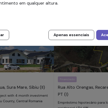
ntimento em qualquer altura.
res
,
44400
levantado
56
investidores
,
116
.a
14
% p.a
zar
Apenas essenciais
Ace
Financiado
a, Sura Mare, Sibiu (II)
Rua Alto Orengas, Recare
PT (I)
roject with 4 month investment
biu County, Central Romania
Empréstimo hipotecário para 