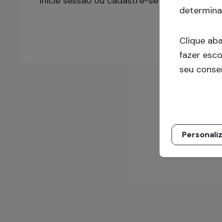
Inicie sessão ou cadastre-se para mais inf
determina
Clique ab
fazer esco
seu conse
Personali