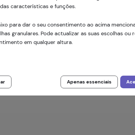
ormações!
das características e funções.
Inscrever-se
aixo para dar o seu consentimento ao acima mencion
lhas granulares. Pode actualizar as suas escolhas ou r
ntimento em qualquer altura.
zar
Apenas essenciais
Ace