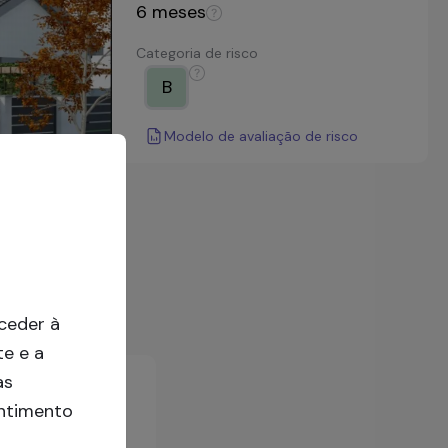
6
meses
Categoria de risco
B
Modelo de avaliação de risco
ceder à
te e a
as
entimento