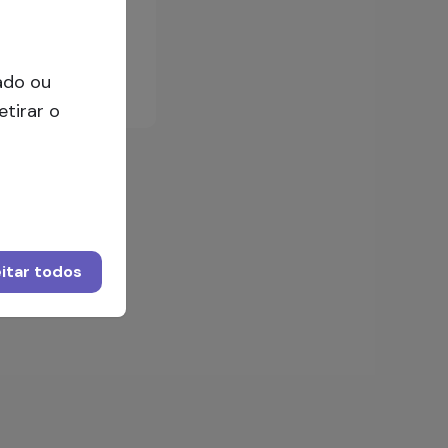
Iniciar sessão
ado ou
etirar o
itar todos