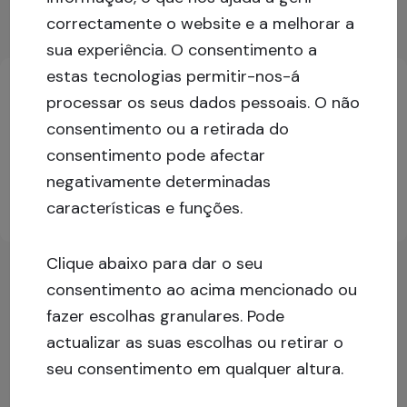
correctamente o website e a melhorar a
Informação chave sobre investimento
sua experiência.
O consentimento a
estas tecnologias permitir-nos-á
processar os seus dados pessoais. O não
Inicie sessão ou cadastre-se para mais
consentimento ou a retirada do
informações!
consentimento pode afectar
negativamente determinadas
características e funções.
Inscrever-se
Iniciar sessão
Clique abaixo para dar o seu
consentimento ao acima mencionado ou
fazer escolhas granulares. Pode
actualizar as suas escolhas ou retirar o
seu consentimento em qualquer altura.