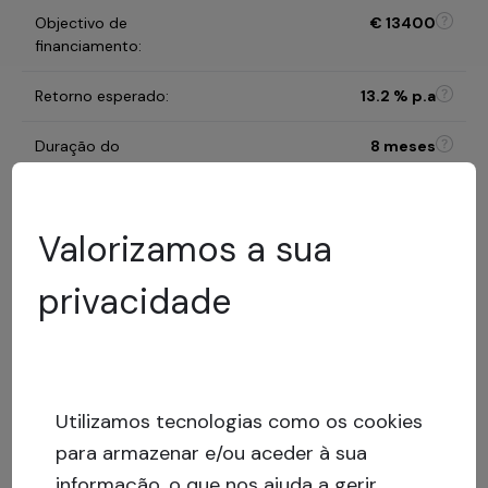
Objectivo de
€
13400
financiamento
:
Retorno esperado
:
13.2
% p.a
Duração do
8 meses
investimento
:
C
Valorizamos a sua
Categoria de risco
:
Modelo de avaliação de
privacidade
risco
69
%
LTV
:
Baixo
risco
Empréstimo com
Utilizamos tecnologias como os cookies
Capital stack
:
garantia
para armazenar e/ou aceder à sua
informação, o que nos ajuda a gerir
Mostrar mais