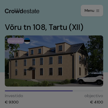
Menu
Võru tn 108, Tartu (XII)
Financiado
Investido
objectivo
€
9300
€
4100