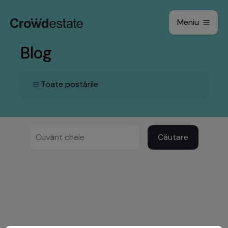
Meniu
Blog
Toate postările
Căutare