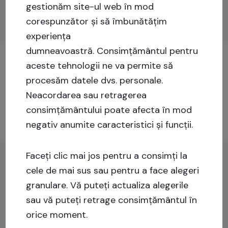
Arată mai mult
gestionăm site-ul web în mod
corespunzător și să îmbunătățim
Informații cheie privind investițiile
experiența
dumneavoastră.
Consimțământul pentru
aceste tehnologii ne va permite să
Logați-vă sau înregistrați-vă pentru mai multe
procesăm datele dvs. personale.
informații!
Neacordarea sau retragerea
consimțământului poate afecta în mod
negativ anumite caracteristici și funcții.
Înscrieți-vă
Autentificare
Faceți clic mai jos pentru a consimți la
cele de mai sus sau pentru a face alegeri
granulare. Vă puteți actualiza alegerile
sau vă puteți retrage consimțământul în
orice moment.