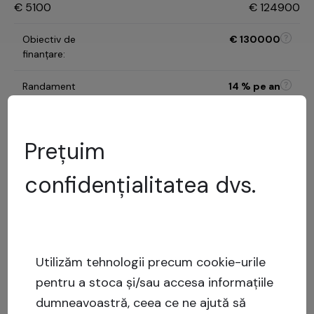
€
5100
€
124900
Obiectiv de
€
130000
finanțare
:
Randament
14
% pe an
așteptat
:
Durata investiției
:
11 luni
Prețuim
D
confidențialitatea dvs.
Categoria de risc
:
Model de evaluare a
riscurilor
61
%
LTV
:
Risc
Utilizăm tehnologii precum cookie-urile
scăzut
pentru a stoca și/sau accesa informațiile
Capital stack
:
Împrumut garantat
dumneavoastră, ceea ce ne ajută să