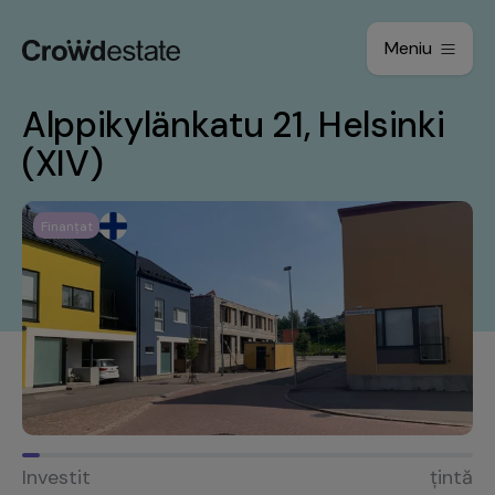
Meniu
Alppikylänkatu 21, Helsinki
(XIV)
Finanțat
Investit
țintă