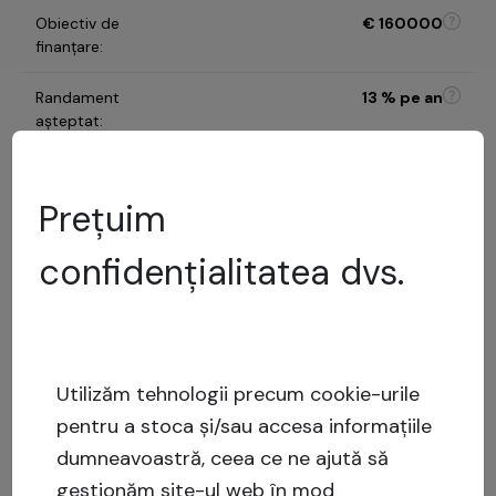
Obiectiv de
€
160000
finanțare
:
Randament
13
% pe an
așteptat
:
Durata investiției
:
12 luni
Prețuim
C
confidențialitatea dvs.
Categoria de risc
:
Model de evaluare a
riscurilor
%
LTV
:
Risc
scăzut
Utilizăm tehnologii precum cookie-urile
Capital stack
:
Împrumut garantat
pentru a stoca și/sau accesa informațiile
dumneavoastră, ceea ce ne ajută să
Arată mai mult
gestionăm site-ul web în mod