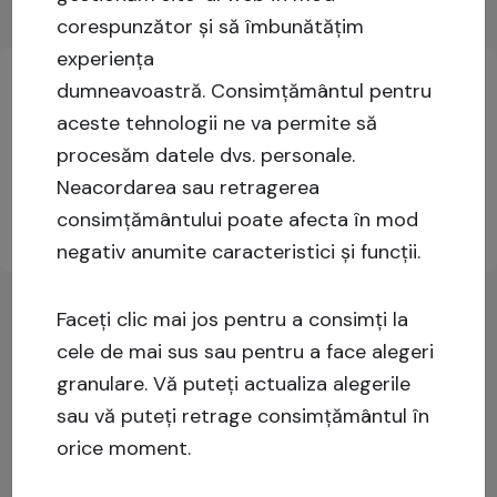
corespunzător și să îmbunătățim
Informații cheie privind investițiile
experiența
dumneavoastră.
Consimțământul pentru
aceste tehnologii ne va permite să
Logați-vă sau înregistrați-vă pentru mai multe
procesăm datele dvs. personale.
informații!
Neacordarea sau retragerea
consimțământului poate afecta în mod
Înscrieți-vă
Autentificare
negativ anumite caracteristici și funcții.
Faceți clic mai jos pentru a consimți la
cele de mai sus sau pentru a face alegeri
granulare. Vă puteți actualiza alegerile
sau vă puteți retrage consimțământul în
orice moment.