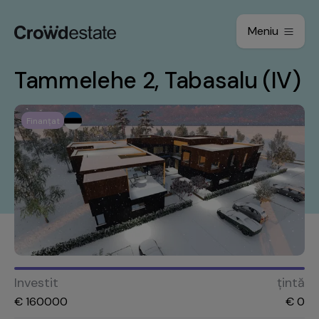
Meniu
Tammelehe 2, Tabasalu (IV)
Finanțat
Investit
țintă
€
160000
€
0