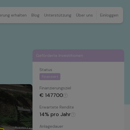
erung erhalten
Blog
Unterstützung
Über uns
Einloggen
Geförderte Investitionen
Status
Finanziert
Finanzierungsziel
€
147700
Erwartete Rendite
14
% pro Jahr
Anlagedauer