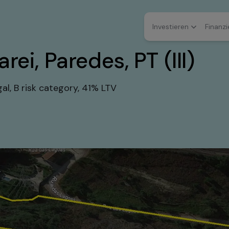
Investieren
Finanzi
ei, Paredes, PT (III)
al, B risk category, 41% LTV