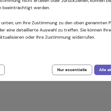
h, um mehr Informationen zu erhalten!
Zustimmung nicht erteilen oder zurückziehen, können 
n beeinträchtigt werden.
Registrieren
Sie sich
ie unten, um Ihre Zustimmung zu den oben genannten 
der eine detaillierte Auswahl zu treffen. Sie können Ih
aktualisieren oder Ihre Zustimmung widerrufen.
Nur essentielle
Alle 