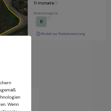
11
monate
Risikokategorie
B
Modell zur Risikobewertung
ichern
ngsgemäß
chnologien
ten. Wenn