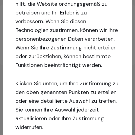
Wichtige Informationen über Investitionen
hilft, die Website ordnungsgemäß zu
betreiben und Ihr Erlebnis zu
verbessern.
Wenn Sie diesen
Melden Sie sich an oder registrieren Sie sich, um
Technologien zustimmen, können wir Ihre
mehr Informationen zu erhalten!
personenbezogenen Daten verarbeiten.
Wenn Sie Ihre Zustimmung nicht erteilen
Registrieren
Einloggen
oder zurückziehen, können bestimmte
Sie sich
Funktionen beeinträchtigt werden.
Klicken Sie unten, um Ihre Zustimmung zu
den oben genannten Punkten zu erteilen
oder eine detaillierte Auswahl zu treffen.
Sie können Ihre Auswahl jederzeit
aktualisieren oder Ihre Zustimmung
widerrufen.