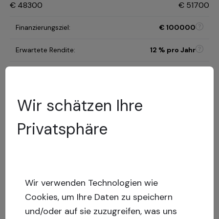
€
48300
€
51700
Finanzierungsziel
:
€
100000
Erwartete Rendite
:
12
% pro Jahr
Anlagedauer
:
12 monate
A
Wir schätzen Ihre
Risikokategorie
:
Privatsphäre
Modell zur Risikobewertung
28.83
%
LTV
:
Geringes
Risiko
Capital stack
:
Gesichertes Darlehen
Wir verwenden Technologien wie
Mehr anzeigen
Cookies, um Ihre Daten zu speichern
und/oder auf sie zuzugreifen, was uns