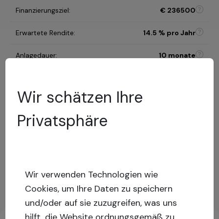
Finanzierungsziel
:
€
236500
Erwartete Rendite
:
14.5
% pro Jahr
Anlagedauer
:
10 monate
B
Wir schätzen Ihre
Risikokategorie
:
Modell zur Risikobewertung
Privatsphäre
46.27
%
LTV
:
Geringes
Risiko
Capital stack
:
Gesichertes Darlehen
Wir verwenden Technologien wie
Mehr anzeigen
Cookies, um Ihre Daten zu speichern
und/oder auf sie zuzugreifen, was uns
Wichtige Informationen über Investitionen
hilft, die Website ordnungsgemäß zu