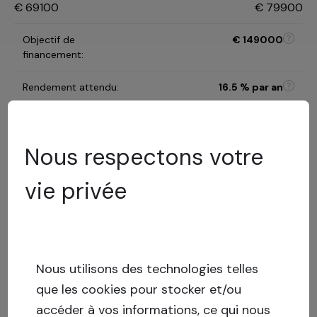
€
69100
€
79900
Objectif de
€
149000
financement
:
Rendement attendu
:
16.5
% par an
Durée de
9 mois
l'investissement
:
Nous respectons votre
B
vie privée
Catégorie de risque
:
Modèle d'évaluation des
risques
24.42
%
LTV
:
Risque
Nous utilisons des technologies telles
faible
que les cookies pour stocker et/ou
Capital stack
:
Prêt garanti
accéder à vos informations, ce qui nous