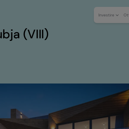
Investire
Ot
bja (VIII)