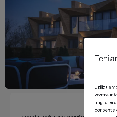
Tenia
Utilizziam
vostre inf
migliorare
consente d