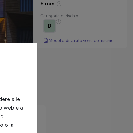
6
mesi
Categoria di rischio
B
Modello di valutazione del rischio
ere alle
to web e a
ci
o o la