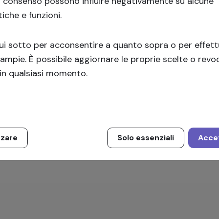
l consenso possono influire negativamente su alcune
tiche e funzioni.
Iscriviti
qui sotto per acconsentire a quanto sopra o per effet
 ampie. È possibile aggiornare le proprie scelte o revoc
in qualsiasi momento.
zzare
Solo essenziali
Accet