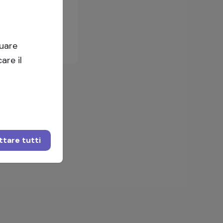
Accedi
tuare
are il
tare tutti