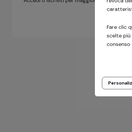
Accedi o iscriviti per maggiori informazioni!
revoca de
caratteris
Fare clic 
scelte più
consenso 
Personali