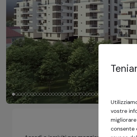
Tenia
Utilizziam
vostre inf
migliorare
consente d