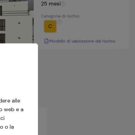
25
mesi
Categoria di rischio
C
Modello di valutazione del rischio
ere alle
to web e a
ci
o o la