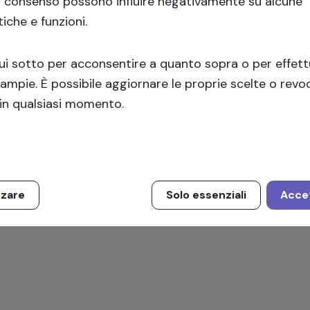
l consenso possono influire negativamente su alcune
tiche e funzioni.
Iscriviti
qui sotto per acconsentire a quanto sopra o per effet
 ampie. È possibile aggiornare le proprie scelte o revoc
in qualsiasi momento.
zzare
Solo essenziali
Accet