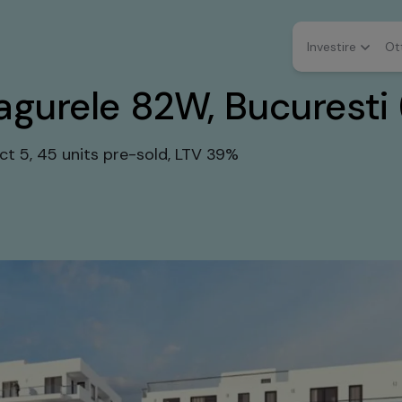
Investire
Ot
gurele 82W, Bucuresti 
ict 5, 45 units pre-sold, LTV 39%