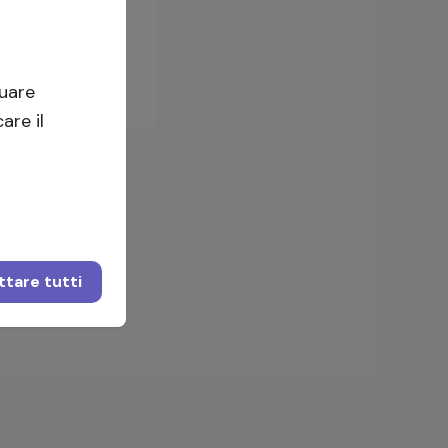
Accedi
tuare
are il
tare tutti