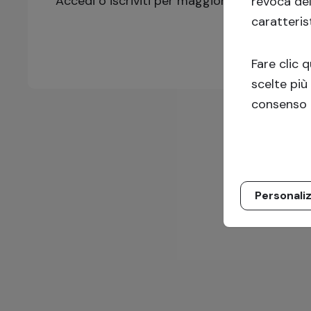
Accedi o iscriviti per maggiori informazioni!
revoca de
caratteris
Fare clic 
scelte più
consenso 
Personali