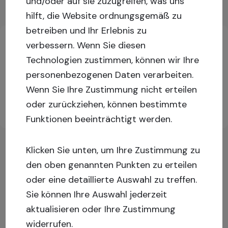
und/oder auf sie zuzugreifen, was uns
hilft, die Website ordnungsgemäß zu
Wichtige Informationen über Investitionen
betreiben und Ihr Erlebnis zu
verbessern.
Wenn Sie diesen
Technologien zustimmen, können wir Ihre
Melden Sie sich an oder registrieren Sie sich, um
personenbezogenen Daten verarbeiten.
mehr Informationen zu erhalten!
Wenn Sie Ihre Zustimmung nicht erteilen
oder zurückziehen, können bestimmte
Registrieren
Einloggen
Sie sich
Funktionen beeinträchtigt werden.
Klicken Sie unten, um Ihre Zustimmung zu
den oben genannten Punkten zu erteilen
oder eine detaillierte Auswahl zu treffen.
Sie können Ihre Auswahl jederzeit
aktualisieren oder Ihre Zustimmung
widerrufen.