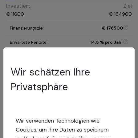
Investiert
Ziel
€
11600
€
164900
Finanzierungsziel
:
€
176500
Erwartete Rendite
:
14.5
% pro Jahr
Anlagedauer
:
25 monate
Wir schätzen Ihre
C
Risikokategorie
:
Privatsphäre
Modell zur Risikobewertung
39.75
%
LTV
:
Geringes
Risiko
Capital stack
:
Gesichertes Darlehen
Wir verwenden Technologien wie
Cookies, um Ihre Daten zu speichern
Mehr anzeigen