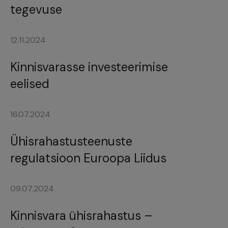
tegevuse
12.11.2024
Kinnisvarasse investeerimise
eelised
16.07.2024
Ühisrahastusteenuste
regulatsioon Euroopa Liidus
09.07.2024
Kinnisvara ühisrahastus –