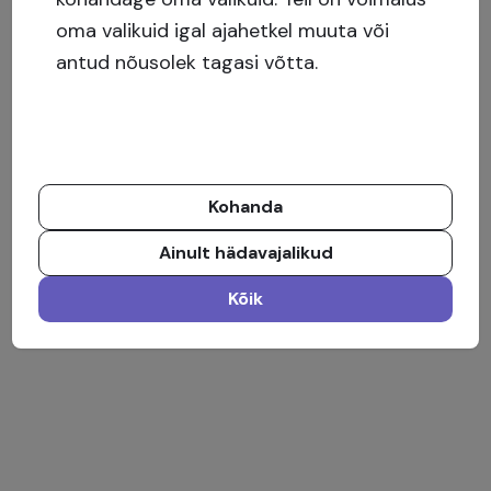
significativi in favore della comunità, esplicando
oma valikuid igal ajahetkel muuta või
un importante ruolo sociale e di aiuto nel
antud nõusolek tagasi võtta.
fronteggiare l’emergenza sanitaria che stiamo
vivendo.
Kohanda
Ainult hädavajalikud
Kõik