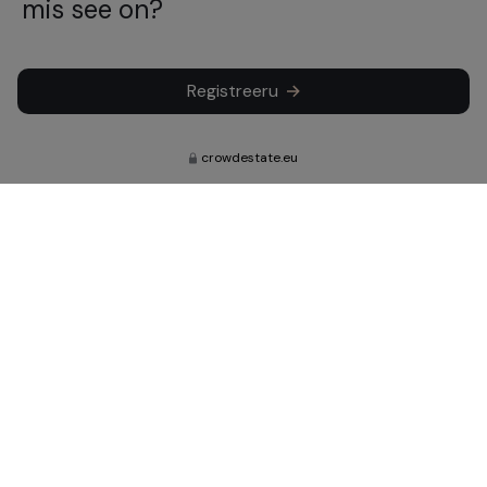
mis see on?
Registreeru
crowdestate.eu
Telli infot meie värskete uudiste,
uuenduste ja investeeringute kohta.
Telli