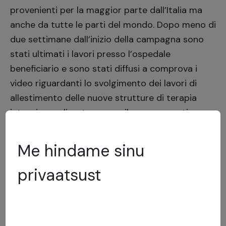
provenienti per la maggior parte dall’Italia ma
anche da tutte le parti del mondo. Dopo meno di
due settimane dall’inizio della campagna sono
stati ultimati i lavori presso l’ospedale
beneficiario e sono stati diffusi a comprova i
video
riguardanti lo svolgimento dei lavori di
allestimento delle nuove strutture di terapia
intensiva realizzate presso il campo sportivo
della struttura ospedaliera milanese le quali
sono state
rese operative il 23 Marzo.
Me hindame sinu
privaatsust
A seguito del successo della campagna sono
fiorite dall’iniziativa di comuni cittadini altre
centinaia di raccolte destinate agli ospedali di
tutta Italia anch’essi carenti di strutture