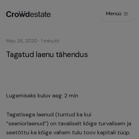
Menüü
May 26, 2020
·
1
minutit
Tagatud laenu tähendus
Lugemiseks kuluv aeg: 2 min
Tagatisega laenud (tuntud ka kui
“seeniorlaenud”) on tavaliselt kõige turvalisem ja
seetõttu ka kõige vähem tulu toov kapitali tüüp.