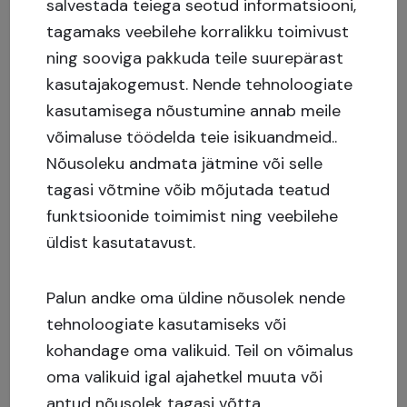
salvestada teiega seotud informatsiooni,
tagamaks veebilehe korralikku toimivust
ning sooviga pakkuda teile suurepärast
kasutajakogemust.
Nende tehnoloogiate
kasutamisega nõustumine annab meile
võimaluse töödelda teie isikuandmeid..
Nõusoleku andmata jätmine või selle
tagasi võtmine võib mõjutada teatud
funktsioonide toimimist ning veebilehe
üldist kasutatavust.
Palun andke oma üldine nõusolek nende
tehnoloogiate kasutamiseks või
kohandage oma valikuid. Teil on võimalus
oma valikuid igal ajahetkel muuta või
antud nõusolek tagasi võtta.