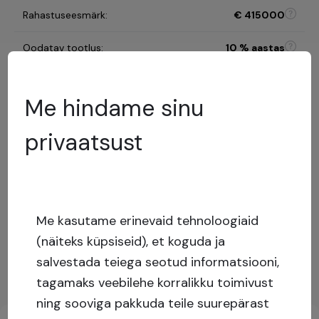
Rahastuseesmärk
:
€
415000
Oodatav tootlus
:
10
% aastas
Investeerimisperiood
:
18 kuud
Me hindame sinu
B
privaatsust
Riskikategooria
:
Riskihindamise mudel
%
LTV
:
Madal
risk
Me kasutame erinevaid tehnoloogiaid
Capital stack
:
Tagatud laen
(näiteks küpsiseid), et koguda ja
Näita rohkem
salvestada teiega seotud informatsiooni,
tagamaks veebilehe korralikku toimivust
Investeeringute põhiteave
ning sooviga pakkuda teile suurepärast