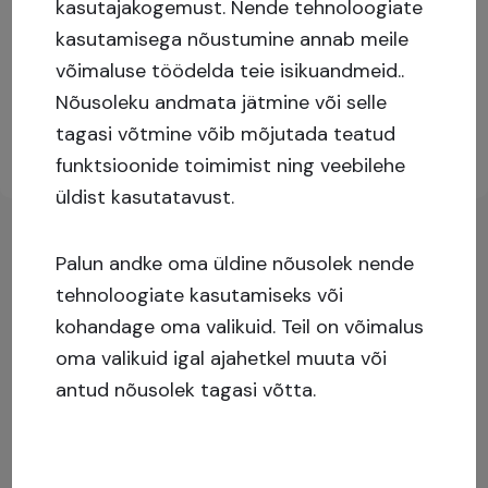
kasutajakogemust.
Nende tehnoloogiate
kasutamisega nõustumine annab meile
Täiendava info nägemiseks palun logi sisse või
võimaluse töödelda teie isikuandmeid..
registreeru kasutajaks!
Nõusoleku andmata jätmine või selle
tagasi võtmine võib mõjutada teatud
Registreeru
Logi sisse
funktsioonide toimimist ning veebilehe
üldist kasutatavust.
Palun andke oma üldine nõusolek nende
tehnoloogiate kasutamiseks või
kohandage oma valikuid. Teil on võimalus
oma valikuid igal ajahetkel muuta või
antud nõusolek tagasi võtta.