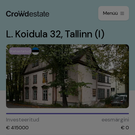
Menüü
L. Koidula 32, Tallinn (I)
Rahastatud
Investeeritud
eesmärgini
€
415000
€
0