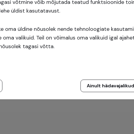
õi registreeru kasutajaks!
tagasi võtmine võib mõjutada teatud funktsioonide to
lehe üldist kasutatavust.
Registreeru
ke oma üldine nõusolek nende tehnoloogiate kasutami
oma valikuid. Teil on võimalus oma valikuid igal ajah
nõusolek tagasi võtta.
Ainult hädavajaliku