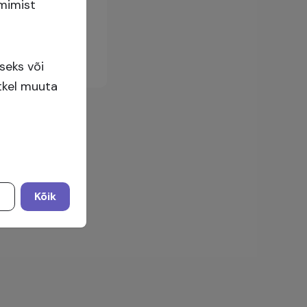
imimist
Logi sisse
seks või
etkel muuta
d
Kõik