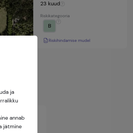
23
kuud
Riskikategooria
B
Riskihindamise mudel
uda ja
rralikku
ine annab
a jätmine