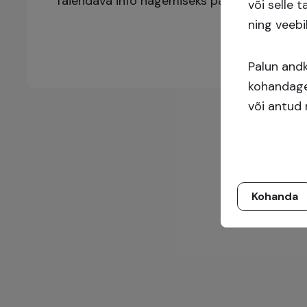
Täiendava info nägemiseks palun logi sisse v
või selle 
ning veebi
Palun and
kohandage 
või antud 
Kohanda