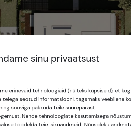
ndame sinu privaatsust
e erinevaid tehnoloogiaid (näiteks küpsiseid), et kog
 teiega seotud informatsiooni, tagamaks veebilehe ko
ning sooviga pakkuda teile suurepärast
ogemust.
Nende tehnoloogiate kasutamisega nõustum
maluse töödelda teie isikuandmeid.. Nõusoleku andmat