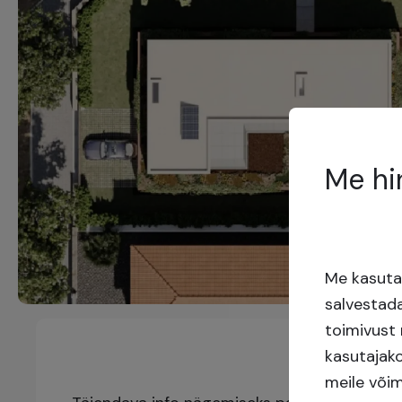
Me hi
Me kasutam
salvestada
toimivust 
kasutajak
meile või