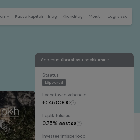
eri
Kaasa kapitali
Blogi
Klienditugi
Meist
Logi sisse
Lõppenud ühisrahastuspakkumine
Staatus
Lõppenud
Laenatavad vahendid
€
450000
Lõplik tulusus
8.75
% aastas
Investeerimisperiood