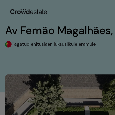
Av Fernão Magalhães,
Tagatud ehituslaen luksuslikule eramule