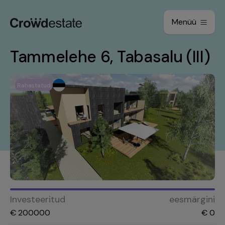
Menüü
Tammelehe 6, Tabasalu (III)
Rahastatud
Investeeritud
eesmärgini
€
200000
€
0