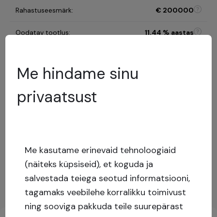
Rahastuseesmärk
:
€
200000
Oodatav tootlus
:
11.44
% aastas
Investeerimisperiood
:
10 kuud
Me hindame sinu
B
privaatsust
Riskikategooria
:
Riskihindamise mudel
%
LTV
:
Madal
risk
Me kasutame erinevaid tehnoloogiaid
Capital stack
:
Tagatud laen
(näiteks küpsiseid), et koguda ja
Näita rohkem
salvestada teiega seotud informatsiooni,
tagamaks veebilehe korralikku toimivust
Investeeringute põhiteave
ning sooviga pakkuda teile suurepärast