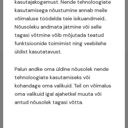
kasutajakogemust.
Nende tehnoloogiate
kasutamisega nõustumine annab meile
Täiendava info nägemiseks palun logi sisse või
võimaluse töödelda teie isikuandmeid..
registreeru kasutajaks!
Nõusoleku andmata jätmine või selle
tagasi võtmine võib mõjutada teatud
Registreeru
Logi sisse
funktsioonide toimimist ning veebilehe
üldist kasutatavust.
Palun andke oma üldine nõusolek nende
tehnoloogiate kasutamiseks või
kohandage oma valikuid. Teil on võimalus
oma valikuid igal ajahetkel muuta või
antud nõusolek tagasi võtta.