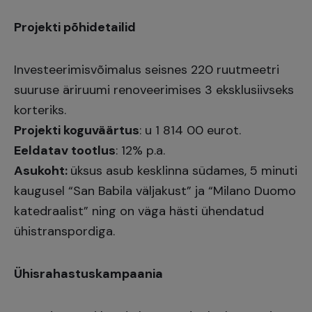
Projekti põhidetailid
Investeerimisvõimalus seisnes 220 ruutmeetri
suuruse äriruumi renoveerimises 3 eksklusiivseks
korteriks.
Projekti koguväärtus
: u 1 814 00 eurot.
Eeldatav tootlus
: 12% p.a.
Asukoht:
üksus asub kesklinna südames, 5 minuti
kaugusel “San Babila väljakust” ja “Milano Duomo
katedraalist” ning on väga hästi ühendatud
ühistranspordiga.
Ühisrahastuskampaania