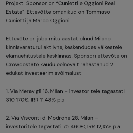
Projekti Sponsor on “Cunietti e Oggioni Real
Estate”. Ettevõtte omanikud on Tommaso
Cunietti ja Marco Oggioni.
Ettevõte on juba mitu aastat olnud Milano
kinnisvaraturul aktiivne, keskendudes väikestele
elamuehitustele kesklinnas. Sponsori ettevõte on
Crowdestate kaudu eelnevalt rahastanud 2
edukat investeerimisvõimalust:
1.
Via Meravigli 16, Milan
– investoritele tagastati
310 170€, IRR 11,48% p.a.
2.
Via Visconti di Modrone 28, Milan
–
investoritele tagastati 75 460€, IRR 12,15% p.a.