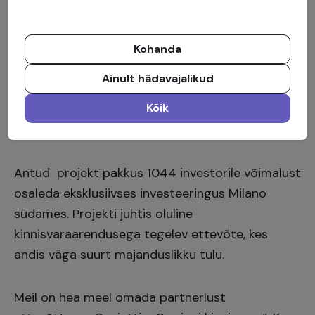
väga positiivne, meeskond on professionaalne ja
igal ajal kättesaadav, mistõttu oleme jätkanud
koostööd. Platvorm on usaldusväärne ning
Kohanda
paindlik. Kindlasti soovime seda kasulikku
Ainult hädavajalikud
partnerlust ülal hoida ka edaspidi.
Kõik
Crowdestate kommentaar projekti kohta
Antud projekt pakkus 1044 investorile võimalust
osaleda eksklusiivses investeeringus Milano
südames. Projekti juhtis oluline
kinnisvaraarendusega tegelev ettevõte, kes
andis väga suurt majanduslikku tulu.
Meil on hea meel omada partnerlust