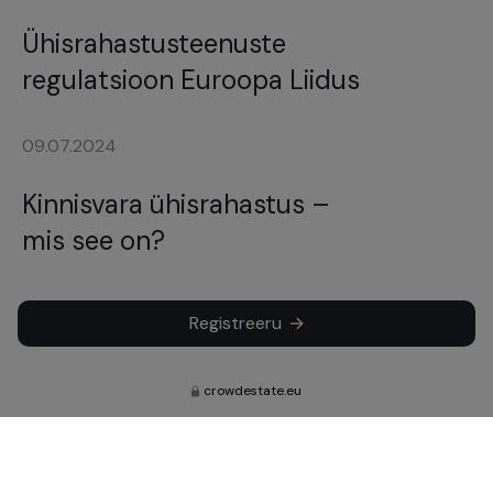
Ühisrahastusteenuste
regulatsioon Euroopa Liidus
09.07.2024
Kinnisvara ühisrahastus –
mis see on?
Registreeru
crowdestate.eu