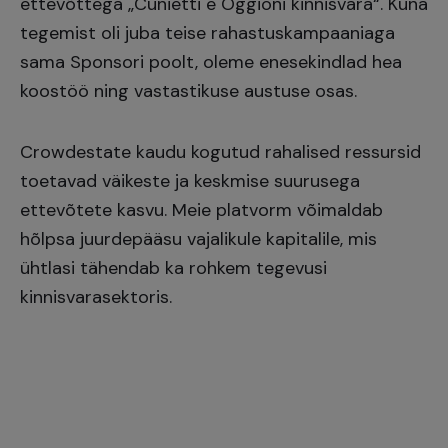
ettevõttega „Cunietti e Oggioni kinnisvara“. Kuna
tegemist oli juba teise rahastuskampaaniaga
sama Sponsori poolt, oleme enesekindlad hea
koostöö ning vastastikuse austuse osas.
Crowdestate kaudu kogutud rahalised ressursid
toetavad väikeste ja keskmise suurusega
ettevõtete kasvu. Meie platvorm võimaldab
hõlpsa juurdepääsu vajalikule kapitalile, mis
ühtlasi tähendab ka rohkem tegevusi
kinnisvarasektoris.