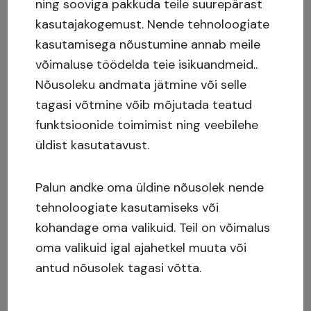
ning sooviga pakkuda teile suurepärast
sellele, saab Crowdestate’i kasutada ka
kasutajakogemust.
Nende tehnoloogiate
reklaamikanalina, mis aitab projekti
kasutamisega nõustumine annab meile
turustamisele olulisel määral kaasa.
võimaluse töödelda teie isikuandmeid..
Nõusoleku andmata jätmine või selle
Milline oli kinnisvarainvesteeringute
tagasi võtmine võib mõjutada teatud
kapitalistruktuur?
funktsioonide toimimist ning veebilehe
üldist kasutatavust.
Lisaks ühisrahastamise kampaaniale oli riski
minimeerimiseks täiendavat kapitali kaasatud nii
Palun andke oma üldine nõusolek nende
pangalaenu kui ka riskikapitalifondidelt.
tehnoloogiate kasutamiseks või
kohandage oma valikuid. Teil on võimalus
Milline on teie tagasiside Crowdestate’i
oma valikuid igal ajahetkel muuta või
kohta?
antud nõusolek tagasi võtta.
Crowdestate’iga koostöö kogemus on olnud