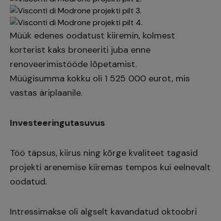
Müük edenes oodatust kiiremin, kolmest
korterist kaks broneeriti juba enne
renoveerimistööde lõpetamist.
Müügisumma kokku oli 1 525 000 eurot, mis
vastas äriplaanile.
Investeeringutasuvus
Töö täpsus, kiirus ning kõrge kvaliteet tagasid
projekti arenemise kiiremas tempos kui eelnevalt
oodatud.
Intressimakse oli algselt kavandatud oktoobri