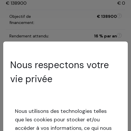
€
138900
€
0
Objectif de
€
138900
financement
:
Rendement attendu
:
16
% par an
Durée de
6 mois
l'investissement
:
Nous respectons votre
B
vie privée
Catégorie de risque
:
Modèle d'évaluation des
risques
32.16
%
LTV
:
Risque
Nous utilisons des technologies telles
faible
que les cookies pour stocker et/ou
Capital stack
:
Prêt garanti
accéder à vos informations, ce qui nous