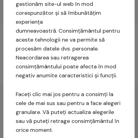
Arată mai mult
gestionăm site-ul web în mod
corespunzător și să îmbunătățim
Informații cheie privind investițiile
experiența
dumneavoastră.
Consimțământul pentru
aceste tehnologii ne va permite să
Logați-vă sau înregistrați-vă pentru mai multe
procesăm datele dvs. personale.
informații!
Neacordarea sau retragerea
consimțământului poate afecta în mod
negativ anumite caracteristici și funcții.
Înscrieți-vă
Autentificare
Faceți clic mai jos pentru a consimți la
cele de mai sus sau pentru a face alegeri
granulare. Vă puteți actualiza alegerile
sau vă puteți retrage consimțământul în
orice moment.