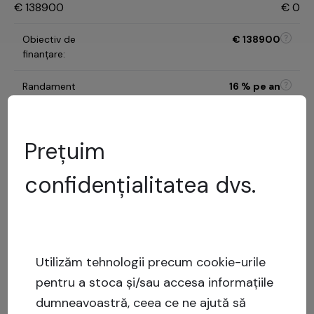
€
138900
€
0
Obiectiv de
€
138900
finanțare
:
Randament
16
% pe an
așteptat
:
Durata investiției
:
6 luni
Prețuim
B
confidențialitatea dvs.
Categoria de risc
:
Model de evaluare a
riscurilor
32.16
%
LTV
:
Risc
Utilizăm tehnologii precum cookie-urile
scăzut
pentru a stoca și/sau accesa informațiile
Capital stack
:
Împrumut garantat
dumneavoastră, ceea ce ne ajută să