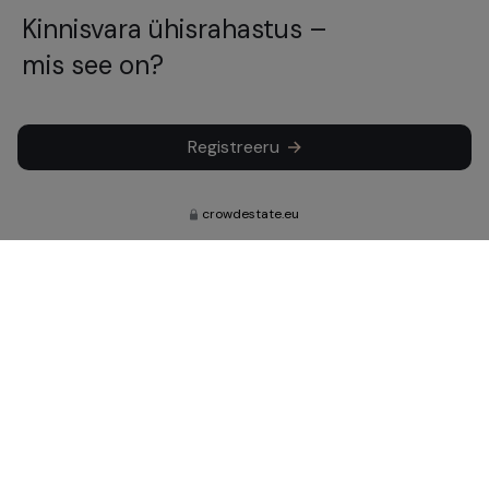
Kinnisvara ühisrahastus –
mis see on?
Registreeru
crowdestate.eu
Telli infot meie värskete uudiste,
uuenduste ja investeeringute kohta.
Telli