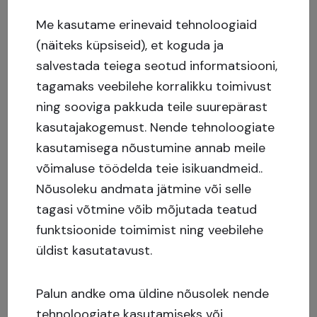
järelturul. Juulis avaldati müügiks 2 408
Me kasutame erinevaid tehnoloogiaid
investeerimispakkumist summas 1 506 343.31
(näiteks küpsiseid), et koguda ja
eurot. Ostutehinguid oli kokku 671 summas 178
salvestada teiega seotud informatsiooni,
815.14 eurot.
tagamaks veebilehe korralikku toimivust
ning sooviga pakkuda teile suurepärast
Enimmüüdud projekt oli
Baltic Forest (X)
, mida
kasutajakogemust.
Nende tehnoloogiate
pandi müüki 227 korral ning mida osteti 32
kasutamisega nõustumine annab meile
korda.
võimaluse töödelda teie isikuandmeid..
Nõusoleku andmata jätmine või selle
Juulikuu väljamaksed ja hilinenud projektid
tagasi võtmine võib mõjutada teatud
funktsioonide toimimist ning veebilehe
Investoritele tehti väljamakseid 19 projektist
üldist kasutatavust.
kogusummas 3 598 020,65 eurot, millest 3 199
476,23 eurot oli põhiosa, 397 370,55 eurot
Palun andke oma üldine nõusolek nende
intresse ja 1 173,87 eurot viiviseid.
tehnoloogiate kasutamiseks või