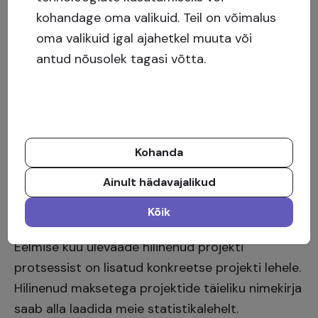
kohandage oma valikuid. Teil on võimalus
1. augusti seisuga olid maksed hilinenud 30
oma valikuid igal ajahetkel muuta või
projektist, kogusummas 9 717 121,08 eurot,
antud nõusolek tagasi võtta.
sealhulgas 6 420 642,73 eurot põhiosa, 1 325
444,93 eurot intressimakseid ja viiviseid
summas 1 971 033,42 eurot.
Kohanda
Nendest 17 on kinnisvara ja 13 ettevõtete
Ainult hädavajalikud
investeerimisvõimalused. 2 projekti on hilinenud
üle 30 päeva ja 22 projekti üle 90 päeva.
Kõik
Eelmise kuu ülevaade hilinenud projekti
protsessist on lisatud konkreetse projekti lehele.
Hilinenud maksetega projektide täieliku nimekirja
saab alla laadida meie
statistikalehelt
.